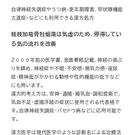
自律神経失調症やうつ病・更年期障害、甲状腺機能
亢進症・などにも利用できる漢方処方
桂枝加竜骨牡蛎湯は気虚のため、停滞してい
る気の流れを改善
２０００年前の医学書、金匱要略記載、神経の高ぶ
りを鎮め、神経症や不眠・不安感・無気力感・夜尿
症・精神面がかかわる動悸や性的機能の低下など
にも用います。
漢方的考え方は、安神・通陽・補気血・調和営衛で、
気血不足・虚陽浮越の症状に使用される代表格で
す。自律神経失調症・バセドウ病などに応用可能で
す。
漢方医学は現代医学のような診断名による治療法