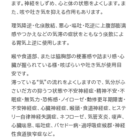
ます。神経をしずめ、心と体の状態をよくします。ま
た、咳や吐き気を抑える作用もあります。
理気降逆・化痰散結、悪心・嘔吐・吃逆に上腹部膨満
感やつかえなどの気滞の症状をともなう痰飲によ
る胃気上逆に使用します。
喉や食道部、または脇胸部の梗塞感や詰まり感・心
臓が握られている様・咳ばらいや吐き気が使用目
安です。
滞っている“気”の流れをよくしますので、気分がふ
さいだ方の抑うつ状態や不安神経症・精神不安・不
眠症・無気力・恐怖感・ノイローゼ・動悸更年期障害・
不安神経症、心臓神経症、喉頭・食道神経症、ヒステ
リー自律神経失調症、ネフローゼ、気管支炎、嗄声、
心臓喘息、嘔吐症、バセドー病・過呼吸症候群・神経
性食道狭窄症など。