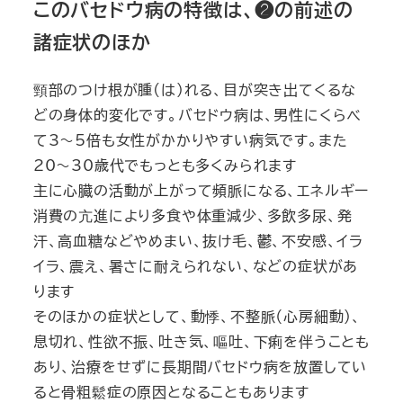
このバセドウ病の特徴は、❷の前述の
諸症状のほか
頸部のつけ根が腫(は)れる、目が突き出てくるな
どの身体的変化です。バセドウ病は、男性にくらべ
て3～5倍も女性がかかりやすい病気です。また
20～30歳代でもっとも多くみられます
主に心臓の活動が上がって頻脈になる、エネルギー
消費の亢進により多食や体重減少、多飲多尿、発
汗、高血糖などやめまい、抜け毛、鬱、不安感、イラ
イラ、震え、暑さに耐えられない、などの症状があ
ります
そのほかの症状として、動悸、不整脈（心房細動）、
息切れ、性欲不振、吐き気、嘔吐、下痢を伴うことも
あり、治療をせずに長期間バセドウ病を放置してい
ると骨粗鬆症の原因となることもあります