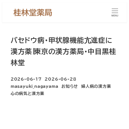
メ
イ
MENU
ン
コ
ン
バセドウ病・甲状腺機能亢進症に
テ
漢方薬∣東京の漢方薬局・中目黒桂
ン
林堂
ツ
へ
移
2026-06-17
2026-06-28
投稿日
更新日
カテゴリー
カテゴリー
masayuki_nagayama
お知らせ
婦人病の漢方薬
動
著
カテゴリー
心の病気と漢方薬
者