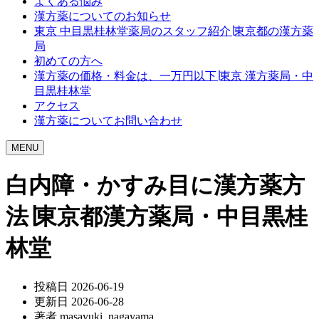
よくある悩み
漢方薬についてのお知らせ
東京 中目黒桂林堂薬局のスタッフ紹介∣東京都の漢方薬
局
初めての方へ
漢方薬の価格・料金は、一万円以下∣東京 漢方薬局・中
目黒桂林堂
アクセス
漢方薬についてお問い合わせ
MENU
白内障・かすみ目に漢方薬方
法∣東京都漢方薬局・中目黒桂
林堂
投稿日
2026-06-19
更新日
2026-06-28
著者
masayuki_nagayama