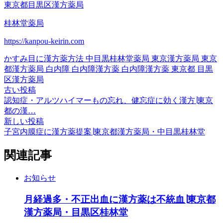
東京都目黒区漢方薬局
桂林堂薬局
https://kanpou-keirin.com
かすみ目に漢方薬方法
中目黒桂林堂薬局
東京漢方薬局
東京
都漢方薬局
白内障
白内障漢方薬
白内障漢方薬 東京都
目黒
区漢方薬局
古い投稿
認知症・アルツハイマーもの忘れ、健忘症に効く漢方∣東京
都の漢…
新しい投稿
子宮内膜症に漢方薬提案∣東京都漢方薬局・中目黒桂林堂
関連記事
お知らせ
月経過多・不正出血に漢方薬は不統血∣東京都
漢方薬局・目黒区桂林堂