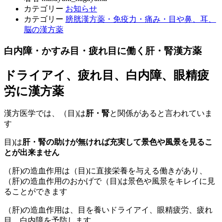
カテゴリー
お知らせ
カテゴリー
膀胱漢方薬・免疫力・痛み・目や鼻、耳、
脳の漢方薬
白内障・かすみ目・疲れ目に働く肝・腎漢方薬
ドライアイ、疲れ目、白内障、眼精疲
労に漢方薬
漢方医学では、（目)は
肝・腎
と関係があると言われていま
す
目)は
肝・腎の助けが無ければ充実して景色や風景を見るこ
とが出来ません
（肝)の造血作用は（目)に直接栄養を与える働きがあり、
（肝)の造血作用のおかげで（目)は景色や風景をキレイに見
ることができます
（肝)の造血作用は、目を養いドライアイ、眼精疲労、疲れ
目、白内障を予防します