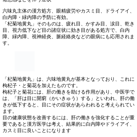
六味丸主体の漢方処方、眼精疲労やカスミ目、ドライアイ、
白内障・緑内障の予防に有効。
「杞菊地黄丸」そのものは、疲れ目、かすみ目、涙目、乾き
目、視力低下など目の諸症状に効き目がある処方で、白内
障、緑内障、視神経炎、脈経絡炎などの眼病にも応用されま
す。
「杞菊地黄丸」は、六味地黄丸が基本となっており、これに
枸杞子・と菊花を加えたものです。
枸杞子と菊花には、肝の働きを助ける作用があり、中医学で
は、「肝は目に開窮（かいきゅう）する」といわれ、肝の働
きが低下すると、目にその症状があらわれると考えられてい
ます。
目の健康状態を改善するには、肝の働きを強化することが重
要であると漢方医学は考え、結果的に白内障やドライアイ、
カスミ目に良いことになります