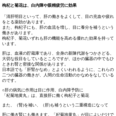
枸杞と菊花は、白内障や眼精疲労に効果
「清肝明目といって、肝の働きをよくして、目の充血や疲れ
をとる薬効があります。
また、枸杞子にも、肝の血流を増し、目に養分を補うという
働きがあります。
枸杞子、菊花いずれも肝の機能を高める優れた効果を持って
います。
肝は、血液の貯蔵庫であり、全身の新陳代謝をつかさどる、
大切な役目をしているところですが、ほかの臓器の中でもひ
ときわ腎と密接な関係があります。
日本語でも「肝腎かなめ」とよくいわれるように、これらの
二つの臓器の働きが、人間の生命活動のかなめをなしている
のです。
○肝の病気に作用は目に作用、白内障予防に
「杞菊地黄丸」は、直接肝に働く枸杞子と菊花
また、（腎)を補い、（肝)も補うという二重構造になって
肝に働き腎にも働きます。「杞菊地黄丸」が目によいだけで