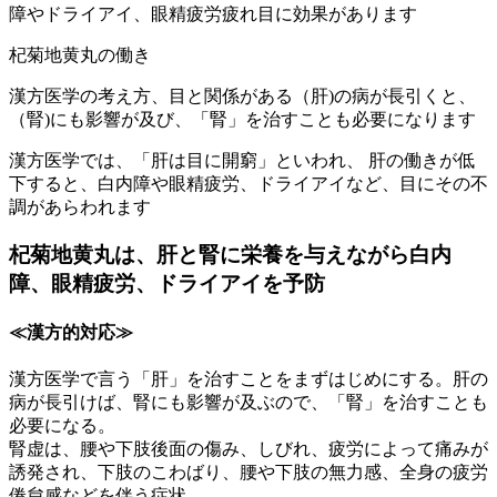
障やドライアイ、眼精疲労疲れ目に効果があります
杞菊地黄丸の働き
漢方医学の考え方、目と関係がある（肝)の病が長引くと、
（腎)にも影響が及び、「腎」を治すことも必要になります
​漢方医学では、「肝は目に開窮」といわれ、 肝の働きが低
下すると、白内障や眼精疲労、ドライアイなど、目にその不
調があらわれます
杞菊地黄丸は、肝と腎に栄養を与えながら白内
障、眼精疲労、ドライアイを予防
≪漢方的対応≫
漢方医学で言う「肝」を治すことをまずはじめにする。肝の
病が長引けば、腎にも影響が及ぶので、「腎」を治すことも
必要になる。
腎虚は、腰や下肢後面の傷み、しびれ、疲労によって痛みが
誘発され、下肢のこわばり、腰や下肢の無力感、全身の疲労
倦怠感などを伴う症状