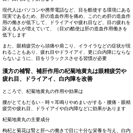
現代人はパソコンや携帯電話など、目を酷使する環境にある
現実であるため、肝の造血作用を痛め、このため肝の造血作
用の働きが低下して、ドライアイや疲れ目など、目の疲れを
訴える人が増えていて、（目)の酷使は肝の造血作用働きを
低下します
また、眼精疲労から頭痛や肩こり、イライラなどの症状が現
れることもあり、疲れ目やドライアイ、更に白内障にならな
らないように、目をリラックスさせる習慣が必要
漢方の補腎、補肝作用の杞菊地黄丸は眼精疲労や
疲れ目、ドライアイ、白内障を改善
ところで、杞菊地黄丸の作用や効果は
腰がとてもだるい・時々耳鳴りやめまいがする・腰痛・眼精
疲労や疲れ目、ドライアイや白内障などに効果があります
杞菊地黄丸の主要成分
枸杞と菊花は腎と肝への働きで目に十分な栄養を与え、白内