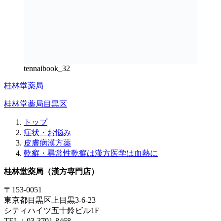
tennaibook_32
桂林堂薬局
桂林堂薬局目黒区
トップ
症状・お悩み
皮膚病漢方薬
乾癬・尋常性乾癬は漢方医学は血熱に
桂林堂薬局（漢方専門店）
〒153-0051
東京都目黒区上目黒3-6-23
シティハイツ五十鈴ビル1F
TEL：03-3791-8468