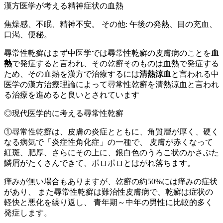
漢方医学が考える精神症状の血熱
焦燥感、不眠、精神不安。 その他: 午後の発熱、目の充血、
口渇、便秘。
尋常性乾癬はまず中医学では尋常性乾癬の皮膚病のことを
血
熱
で発症すると言われ、その乾癬そのものは血熱で発症する
ため、その血熱を漢方で治療するには
清熱涼血
と言われる中
医学の漢方治療理論によって尋常性乾癬を清熱涼血と言われ
る治療を進めると良いとされています
◎現代医学的に考える尋常性乾癬
①尋常性乾癬は、皮膚の炎症とともに、角質層が厚く、硬く
なる病気で「炎症性角化症」の一種で、 皮膚が赤くなって
紅斑、肥厚、さらにその上に、銀白色のうろこ状のかさぶた
鱗屑がたくさんできて、ポロポロとはがれ落ちます。
痒みが無い場合もありますが、乾癬の約50%には痒みの症状
があり、 また尋常性乾癬は難治性皮膚病で、乾癬は症状の
軽快と悪化を繰り返し、 青年期～中年の男性に比較的多く
発症します。