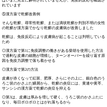
はいまだ完全に解明されていませんが、免疫的反応も確認さ
れています
⑤漢方薬で乾癬改善例
そんな乾癬、尋常性乾癬、または滴状乾癬か判別不明の女性
の乾癬が漢方薬でかなり乾癬の皮膚病が改善しました
乾癬は、免疫反応により皮膚病が起こることは判明している
ため
◎漢方薬で第1に免疫調整の働きがある柴胡を使用した方法
で過剰な皮膚の細胞が増殖し、ターンオーバーを繰り返す原
因を免疫力調整で落ち着かせる
◎漢方薬で第2の方法
皮膚が赤くなって紅斑、肥厚、さらにその上に、銀白色のう
ろこ状のかさぶた鱗屑から、乾癬の炎症には、黄連や黄芩、
サンシシの漢方薬で乾癬の炎症を抑える
◎第3は、皮膚は厚みを増して硬く、うろこ状のかさぶたに
なり、毎日ポロポロとはがれ落ちるから