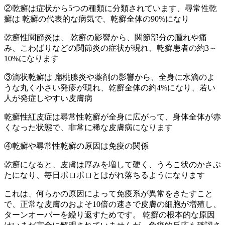
②乾癬は症状から5つの種類に分類されています、尋常性乾
癬は 乾癬の代表的な病気で、乾癬全体の90%になり
乾癬性関節炎は、 乾癬の影響から、関節部分の腫れや痛
み、こわばりなどの関節炎の症状が現れ、乾癬患者の約3～
10%になります
③滴状乾癬は 扁桃腺炎や薬剤の影響から、全身に水滴のよ
うな丸く小さい発疹が現れ、乾癬全体の約4%になり、若い
人が発症しやすい皮膚病
乾癬性紅皮症は尋常性乾癬が全身に広がって、身体全体が赤
くなった状態で、非常に稀な皮膚病になります
④乾癬や尋常性乾癬の原因は免疫の関係
乾癬になると、皮膚は厚みを増して硬く、うろこ状のかさぶ
たになり、毎日ポロポロとはがれ落ちるようになります
これは、何らかの原因によって免疫系が異常をきたすこと
で、正常な皮膚のおよそ10倍の速さで皮膚の細胞が増殖し、
ターンオーバーを繰り返すためです。 乾癬の根本的な原因