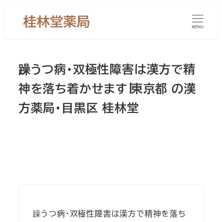
メ
イ
MENU
ン
コ
ン
躁うつ病・双極性障害は漢方で精
テ
神を落ち着かせます∣東京都 の漢
ン
方薬局・目黒区 桂林堂
ツ
へ
移
動
躁うつ病・双極性障害は漢方で精神を落ち