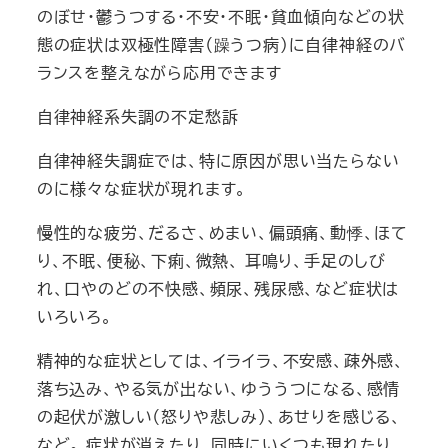
のぼせ・鬱うつする・不安・不眠・貧血傾向などの状
態の症状は双極性障害（躁うつ病)に自律神経のバ
ランスを整えながら応用できます
自律神経系失調の不定愁訴
自律神経失調症では、特に原因が思い当たらない
のに様々な症状が現れます。
慢性的な疲労、だるさ、めまい、偏頭痛、動悸、ほて
り、不眠、便秘、下痢、微熱、 耳鳴り、手足のしび
れ、口やのどの不快感、頻尿、残尿感、など症状は
いろいろ。
精神的な症状としては、イライラ、不安感、疎外感、
落ち込み、やる気が出ない、ゆううつになる、感情
の起伏が激しい（怒りや悲しみ）、あせりを感じる、
など。 症状が消えたり、同時にいくつも現れたり、