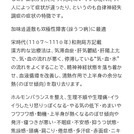
人によって症状が違ったり、というのも自律神経失
調症の症状の特徴です。
加味逍遥散も双極性障害（躁うつ病)に最適
宋時代（１１０７～１１１０年）和剤局方記載
漢方的な治療法は、気滞血瘀・肝気鬱結・肝陽上亢
で、気・血の流れが悪く、停滞している“気・血・水”
の流れをよくすることで、精神神経状態を落ち着か
せ、血液循環を改善し、清熱作用で上半身の余分な
熱（のぼせ傾向）を取り去ります。
ホルモンバランスを整え、生理不順や生理痛・イラ
イラしたり怒りっぽくなる・やる気の低下・めまいや
フワフワ感・動機・上半身が熱くなるのぼせ傾向や
発汗・寝つきが悪い・不眠症・不安感・抑うつ状態・
焦躁感・頭痛・肩こり・倦怠感・多汗症・赤面症・ニキ