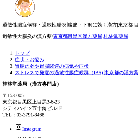
過敏性腸症候群・過敏性腸炎∣腹痛・下痢に効く漢方|東京都 
過敏性大腸炎の漢方薬/
東京都目黒区漢方薬局
桂林堂薬局
トップ
症状・お悩み
胃腸虚弱や胃腸関連の病気や症状
ストレスで発症の過敏性腸症候群（IBS)∣東京都の漢方
桂林堂薬局（漢方専門店）
〒153-0051
東京都目黒区上目黒3-6-23
シティハイツ五十鈴ビル1F
TEL：03-3791-8468
Instagram