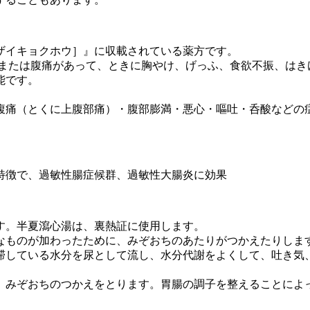
ザイキョクホウ］』に収載されている薬方です。
痛または腹痛があって、ときに胸やけ、げっふ、食欲不振、はき
能です。
腹痛（とくに上腹部痛）・腹部膨満・悪心・嘔吐・呑酸などの
特徴で、過敏性腸症候群、過敏性大腸炎に効果
す。半夏瀉心湯は、裏熱証に使用します。
なものが加わったために、みぞおちのあたりがつかえたりしま
滞している水分を尿として流し、水分代謝をよくして、吐き気
、みぞおちのつかえをとります。胃腸の調子を整えることによ