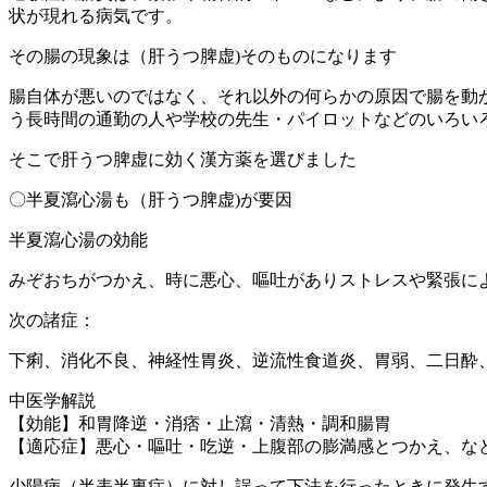
状が現れる病気です。
その腸の現象は（肝うつ脾虚)そのものになります
腸自体が悪いのではなく、それ以外の何らかの原因で腸を動
う長時間の通勤の人や学校の先生・パイロットなどのいろい
そこで肝うつ脾虚に効く漢方薬を選びました
〇半夏瀉心湯も（肝うつ脾虚)が要因
半夏瀉心湯の効能
みぞおちがつかえ、時に悪心、嘔吐がありストレスや緊張に
次の諸症：
下痢、消化不良、神経性胃炎、逆流性食道炎、胃弱、二日酔
中医学解説
【効能】和胃降逆・消痞・止瀉・清熱・調和腸胃
【適応症】悪心・嘔吐・吃逆・上腹部の膨満感とつかえ、な
少陽病（半表半裏症）に対し誤って下法を行ったときに発生