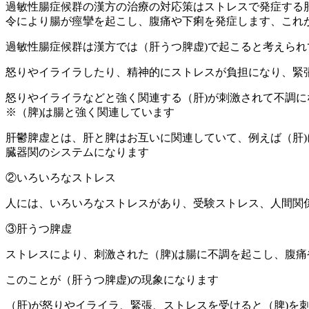
過敏性腸症候群の漢方の治療の対応策はストレスで発症する
令により腸が痙攣を起こし、腹痛や下痢を発症します、これ
過敏性腸症候群は漢方では（肝うつ脾虚)で起こると考えられ
怒りやイライラしたり、精神的にストレスが負担になり、緊
怒りやイライラなどと強く関連する（肝)が刺激されて不調に
※（脾)は腸と強く関連しています
肝鬱脾虚とは、肝と脾はお互いに関連していて、例えば（肝)
臓器関のシステムになります
②いろいろなストレス
人には、いろいろなストレスがあり、受験ストレス、人間関
③肝うつ脾虚
ストレスにより、刺激された（脾)は腸に不調を起こし、腹痛
このことが（肝うつ脾虚)の現象になります
（肝)が怒りやイライラ、緊張、ストレスを受けると（脾)を