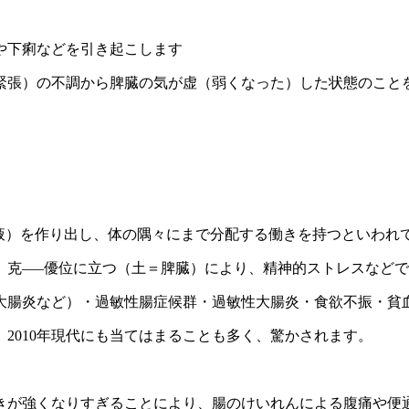
や下痢などを引き起こします
緊張）の不調から脾臓の気が虚（弱くなった）した状態のこと
液）を作り出し、体の隅々にまで分配する働きを持つといわれ
）克—–優位に立つ（土＝脾臓）により、精神的ストレスなどで
大腸炎など）・過敏性腸症候群・過敏性大腸炎・食欲不振・貧
2010年現代にも当てはまることも多く、驚かされます。
きが強くなりすぎることにより、腸のけいれんによる腹痛や便