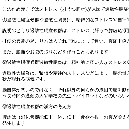
このため漢方ではストレス（肝うつ脾虚)が原因で過敏性腸
①過敏性腸症候群や過敏性腸炎は、精神的なストレスや自律
説明のとうり過敏性腸症候群は、ストレス（肝うつ脾虚)が要
排便の異常の起こり方は人それぞれによって違い、腹痛下痢
また、腹痛やお腹の張りなどを伴うこともあります
②過敏性腸症候群過敏性腸炎は、精神的に弱い人がストレス
過敏性大腸炎は、緊張や精神的ストレスなどにより、腸の働
状が現れる病気です。
腸自体が悪いのではなく、それ以外の何らかの原因で腸を動
う長時間の通勤の人や学校の先生・パイロットなどのいろい
③過敏性腸症候群の漢方の考え方
脾虚は（消化管機能低下・体力低下・食欲不振・お腹が冷え
発生します