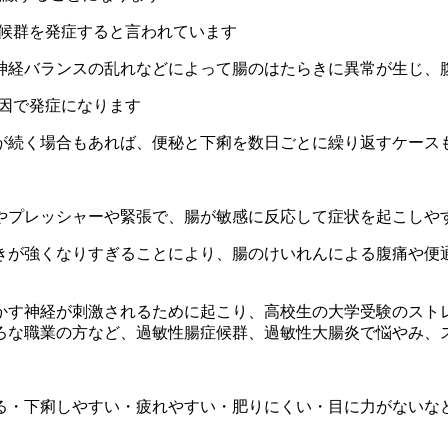
症候群を発症すると言われています
神経バランスの乱れなどによって腸のはたらきに異常が生じ、
因で発症になります
が続く場合もあれば、便秘と下痢を数日ごとに繰り返すケース
やプレッシャーや緊張で、腸が敏感に反応して症状を起こしや
きが強くなりすぎることにより、腸のけいれんによる腹痛や便
かす神経が刺激されるために起こり、高校生の大学受験のスト
ろな職業の方など、過敏性腸症候群、過敏性大腸炎で悩やみ、
る・下痢しやすい・疲れやすい・肥りにくい・目に力がないな