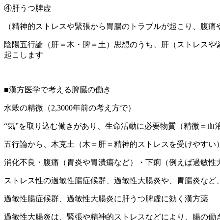
④肝うつ脾虚
（精神的ストレスや緊張から胃腸のトラブルが起こり、腹痛
陰陽五行論（肝＝木・脾＝土）思想のうち、肝（ストレスや
起こします
■漢方医学で考える脾臓の働き
水穀の精微（2,3000年前の考え方で）
“気”を取り込む働きがあり、生命活動に必要物質（精微＝血
五行論から、木克土（木＝肝＝精神的ストレスを受けやすい
消化不良・腹痛（胃炎や胃潰瘍など）・下痢（例えば過敏性
ストレス性の過敏性腸症候群、過敏性大腸炎や、胃腸炎など、
過敏性腸症候群、過敏性大腸炎に肝うつ脾虚に効く漢方薬
過敏性大腸炎は、緊張や精神的ストレスなどにより、腸の働