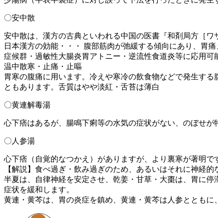
〇安中散
安中散は、漢方の古典といわれる中国の医書『和剤局方［ワ
日本漢方の効能・・・ 腹部筋肉が弛緩する傾向にあり、胃
症候群・過敏性大腸炎胃アトニー・逆流性食道炎等に応用可
温中散寒・止痛・止嘔
胃寒の腹痛に用います。冷えや寒冷の飲食物などで発生する
ともあります。舌質はやや淡紅・舌苔は薄白
〇黄連解毒湯
心下痞はあるが、腸鳴下痢等の水気の症状がない、のぼせが
〇人参湯
心下痞（自覚的なつかえ）がありますが、より裏寒が著明で
【解説】食べ過ぎ・飲み過ぎのため、あるいはそれに神経的
半夏は、自律神経を安定させ、乾姜・甘草・大棗は、胃に停
症状を緩和します。
黄連・黄芩は、胃の炎症を鎮め、黄連・黄芩は人参とともに