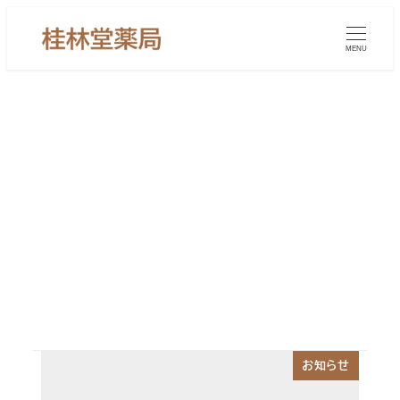
メ
イ
MENU
ン
コ
ン
テ
ン
めまい内風
ツ
へ
移
動
お知らせ