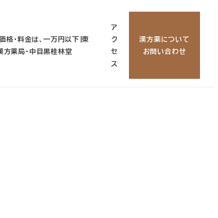
ア
価格・料金は、一万円以下∣東
ク
漢方薬について
 漢方薬局・中目黒桂林堂
セ
お問い合わせ
ス