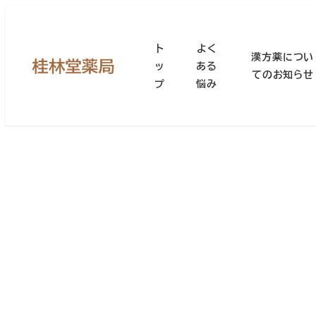
メ
イ
ト
よく
ン
漢方薬につい
ッ
ある
コ
てのお知らせ
プ
悩み
ン
テ
ン
ツ
へ
移
動