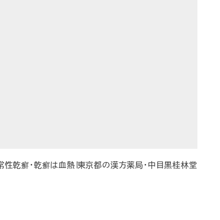
常性乾癬・乾癬は血熱∣東京都の漢方薬局・中目黒桂林堂