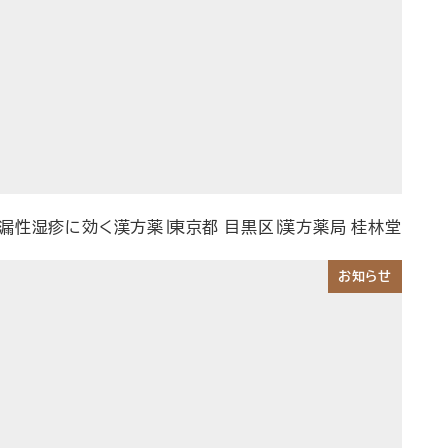
漏性湿疹に効く漢方薬∣東京都 目黒区∣漢方薬局 桂林堂
お知らせ