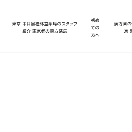
初め
東京 中目黒桂林堂薬局のスタッフ
漢方薬の
ての
紹介∣東京都の漢方薬局
京
方へ
尋常性乾癬