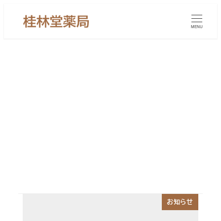
メ
イ
MENU
ン
コ
ン
テ
ン
抜け毛
ツ
へ
移
動
お知らせ