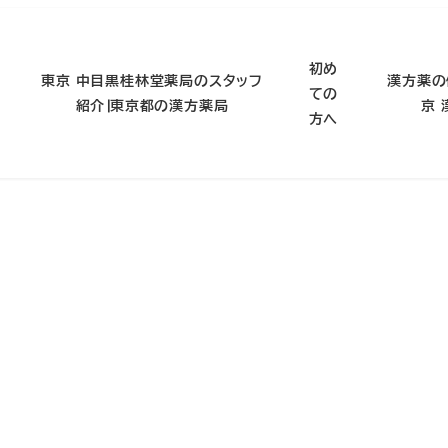
初め
東京 中目黒桂林堂薬局のスタッフ
漢方薬の
ての
紹介∣東京都の漢方薬局
京
方へ
東京漢方薬局桂林堂