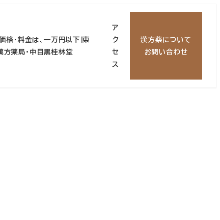
ア
価格・料金は、一万円以下∣東
ク
漢方薬について
 漢方薬局・中目黒桂林堂
セ
お問い合わせ
ス