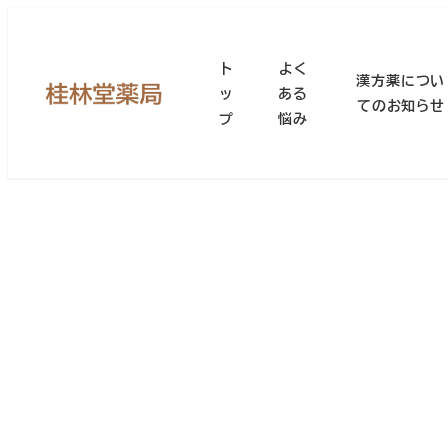
メ
イ
ト
よく
ン
漢方薬につい
ッ
ある
コ
てのお知らせ
プ
悩み
ン
テ
ン
ツ
へ
移
動