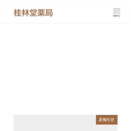
メ
イ
MENU
ン
コ
ン
テ
ン
甲状腺機能亢進症漢方薬
ツ
へ
移
動
お知らせ