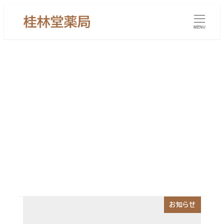
メ
イ
MENU
ン
コ
ン
テ
ン
眠りが浅い
ツ
へ
移
動
お知らせ