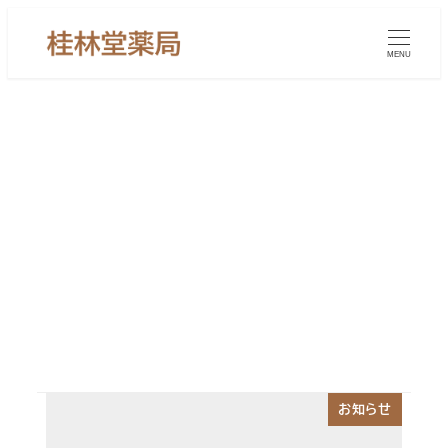
メ
イ
MENU
ン
コ
ン
テ
ン
耳管開放症漢方薬 東京都
ツ
へ
移
動
お知らせ