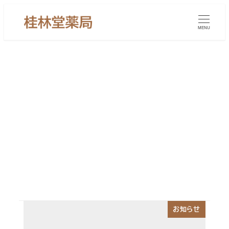
メ
イ
MENU
ン
コ
ン
テ
ン
蕁麻疹（じんましん
ツ
へ
移
動
お知らせ