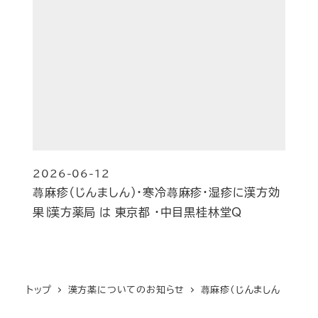
2026-06-12
投稿日
蕁麻疹（じんましん)・寒冷蕁麻疹・湿疹に漢方効
果∣漢方薬局 は 東京都 ・中目黒桂林堂Q
トップ
漢方薬についてのお知らせ
蕁麻疹（じんましん