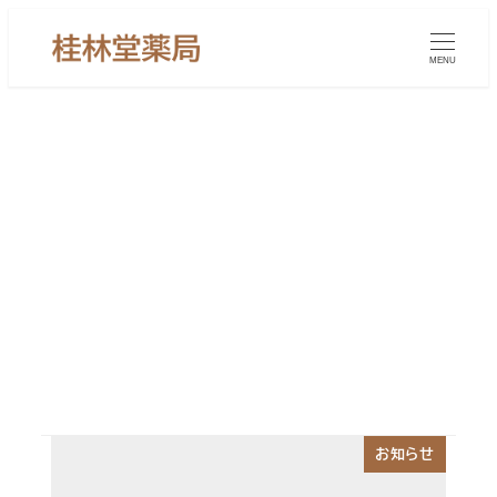
メ
イ
MENU
ン
コ
ン
テ
ン
逆流性食道炎漢方薬
ツ
へ
移
動
お知らせ