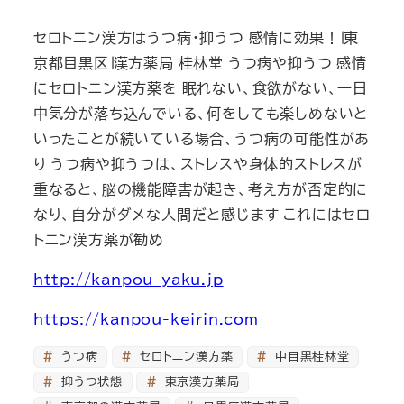
セロトニン漢方はうつ病・抑うつ 感情に効果！∣東
京都目黒区∣漢方薬局 桂林堂 うつ病や抑うつ 感情
にセロトニン漢方薬を 眠れない、食欲がない、一日
中気分が落ち込んでいる、何をしても楽しめないと
いったことが続いている場合、うつ病の可能性があ
り うつ病や抑うつは、ストレスや身体的ストレスが
重なると、脳の機能障害が起き、考え方が否定的に
なり、自分がダメな人間だと感じます これにはセロ
トニン漢方薬が勧め
http://kanpou-yaku.jp
https://kanpou-keirin.com
うつ病
セロトニン漢方薬
中目黒桂林堂
抑うつ状態
東京漢方薬局