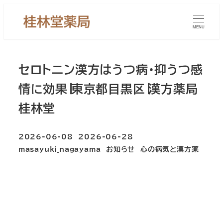
メ
イ
MENU
ン
コ
ン
セロトニン漢方はうつ病・抑うつ感
テ
情に効果∣東京都目黒区∣漢方薬局
ン
桂林堂
ツ
へ
移
2026-06-08
2026-06-28
投稿日
更新日
カテゴリー
カテゴリー
masayuki_nagayama
お知らせ
心の病気と漢方薬
動
著
者