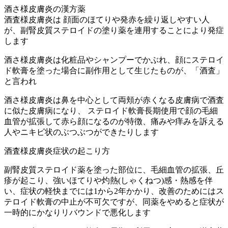
酒さ様皮膚炎の漢方薬
酒査様皮膚炎は 顔面のほてりや発赤を繰り返しやすい人
が、副腎皮質ステロイドの塗り薬を連用することにより発症
します
酒さ様皮膚炎は化粧品やシャンプーでかぶれ、顔にステロイ
ド軟膏を塗った場合に副作用として生じたものが、「酒査」
と言われ
酒さ様皮膚炎は鼻を中心として両頬が赤くなる皮膚病で酒査
に似た皮膚病になり、 ステロイド軟膏長期使用で顔の毛細
血管が拡張して赤ら顔になるのが特徴、痛みや痒みを訴える
人やニキビ状のぶつぶつができたりします
酒査様皮膚炎症状の起こり方
副腎皮質ステロイド薬を塗った部位に、毛細血管の拡張、丘
疹が起こり、強いほてりや灼熱(しゃくねつ)感・熱感を伴
い、症状の軽快までには1から2年かかり、改善のためにはス
テロイド軟膏の中止が不可欠ですが、同薬をやめると症状が
一時的にかなりリバウンドで悪化します