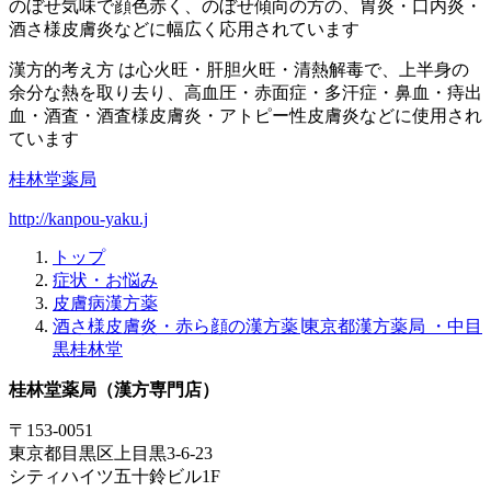
のぼせ気味で顔色赤く、のぼせ傾向の方の、胃炎・口内炎・
酒さ様皮膚炎などに幅広く応用されています
漢方的考え方 は心火旺・肝胆火旺・清熱解毒で、上半身の
余分な熱を取り去り、高血圧・赤面症・多汗症・鼻血・痔出
血・酒査・酒査様皮膚炎・アトピー性皮膚炎などに使用され
ています
桂林堂薬局
http://kanpou-yaku.j
トップ
症状・お悩み
皮膚病漢方薬
酒さ様皮膚炎・赤ら顔の漢方薬∣東京都漢方薬局 ・中目
黒桂林堂
桂林堂薬局（漢方専門店）
〒153-0051
東京都目黒区上目黒3-6-23
シティハイツ五十鈴ビル1F