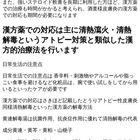
また、強いステロイド軟膏を長期に利用した方ほど、漢方薬
での治療も時間がかかると考えられ、酒査様皮膚炎の漢方薬
での対応も期間が必要になります
漢方薬での対応は主に清熱瀉火・清熱
解毒というアトピー対策と類似した漢
方的治療法を行います
日常生活の注意点
日常生活での注意点は 香辛料・刺激物やアルコールや脂っ
こい食事を避けるなど化粧品は、腕で使い試しをしてから用
いるといったケアが必要です
漢方薬での対応はさきほど記載したとうりアトピー性皮膚炎
同様清熱解毒といった漢方薬の解毒方法
黄連解毒湯は抗菌作用、抗炎症作用に優れて清熱解毒の代表
成分黄連・黄芩・黄柏・山梔子