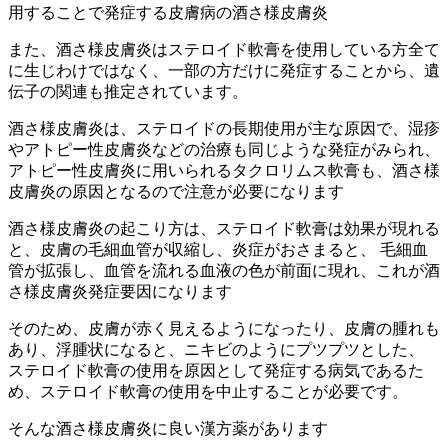
用することで発症する皮膚病の酒さ様皮膚炎
また、酒さ様皮膚炎はステロイド軟膏を使用している方全て
に生じわけではなく、一部の方だけに発症することから、遺
伝子の関連も推定されています。
酒さ様皮膚炎は、ステロイドの長期使用が主な原因で、湿疹
やアトピー性皮膚炎などの治療も同じような発症がみられ、
アトピー性皮膚炎に用いられるタクロリムス軟膏も、酒さ様
皮膚炎の原因となるので注意が必要になります
酒さ様皮膚炎の起こり方は、ステロイド軟膏は効果が現れる
と、皮膚の毛細血管が収縮し、炎症がおさまると、 毛細血
管が拡張し、血管を流れる血液の色が前面に現れ、これが酒
さ様皮膚炎発症要因になります
そのため、皮膚が赤く見えるようになったり、皮膚の腫れも
あり、浮腫状になると、ニキビのようにプツプツとした、
ステロイド軟膏の使用を原因として発症する病気であるた
め、ステロイド軟膏の使用を中止することが必要です。
そんな酒さ様皮膚炎に良い漢方薬があります