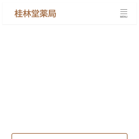
メ
イ
MENU
ン
コ
ン
橋本病（甲状腺機能低下症）に漢方
テ
｜倦怠感・冷え・むくみのご相談｜
ン
ツ
東京・中目黒の漢方薬局 桂林堂薬
へ
局
移
動