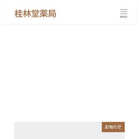
メ
イ
MENU
ン
コ
ン
テ
ン
東京都過敏性腸症候群 漢方薬局
ツ
へ
移
動
お知らせ