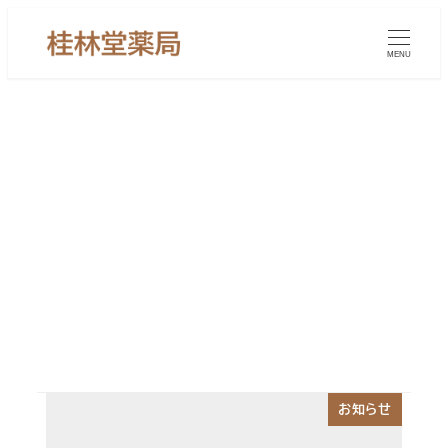
メ
イ
MENU
ン
コ
ン
テ
ン
糖尿病性網膜症
ツ
へ
移
動
お知らせ