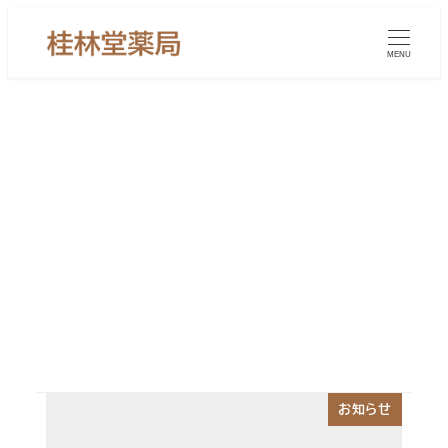
メ
イ
MENU
ン
コ
ン
テ
ン
円形脱毛症
ツ
へ
移
動
お知らせ